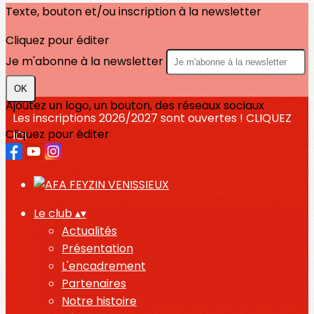
Texte, bouton et/ou inscription à la newsletter
Cliquez pour éditer
Je m'abonne à la newsletter
OK
Ajoutez un logo, un bouton, des réseaux sociaux
Les inscriptions 2026/2027 sont ouvertes ! CLIQUEZ
Cliquez pour éditer
ICI
Le club
▴
▾
Actualités
Présentation
L'encadrement
Partenaires
Notre histoire