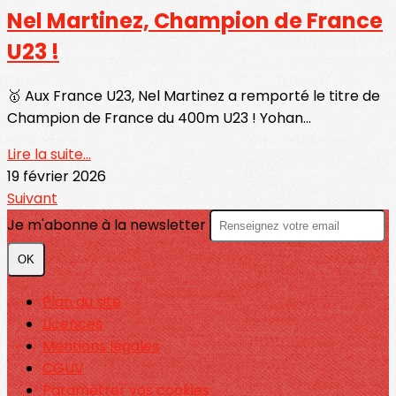
Nel Martinez, Champion de France
U23 !
🥇 Aux France U23, Nel Martinez a remporté le titre de
Champion de France du 400m U23 ! Yohan...
Lire la suite...
19 février 2026
Suivant
Je m'abonne à la newsletter
OK
Plan du site
Licences
Mentions légales
CGUV
Paramétrer vos cookies