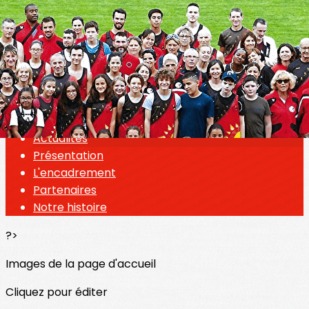
Exporter les lignes sélectionnées
Exporter toutes les colonnes
Exporter uniquement les colonnes affichées
Menu
<
>
Actualités
Présentation
L'encadrement
Partenaires
Notre histoire
?>
Images de la page d'accueil
Cliquez pour éditer