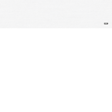
Je m'abonne à la newsletter
OK
Plan du site
Licences
Mentions légales
CGUV
Paramétrer vos cookies
Se connecter
Propulsé par AssoConnect, le logiciel des
associations Sportives