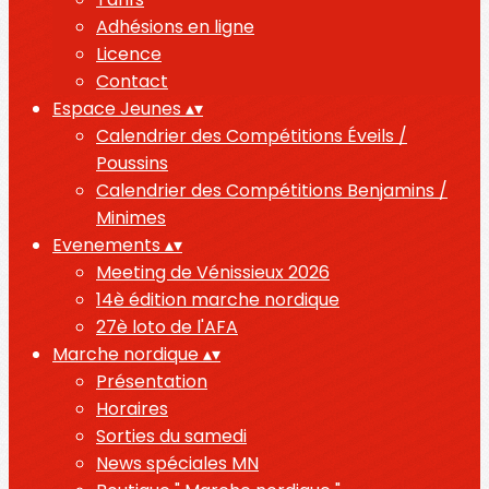
Adhésions en ligne
Licence
Contact
Espace Jeunes
▴
▾
Calendrier des Compétitions Éveils /
Poussins
Calendrier des Compétitions Benjamins /
Minimes
Evenements
▴
▾
Meeting de Vénissieux 2026
14è édition marche nordique
27è loto de l'AFA
Marche nordique
▴
▾
Présentation
Horaires
Sorties du samedi
News spéciales MN