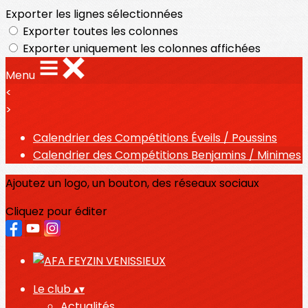
Exporter les lignes sélectionnées
Exporter toutes les colonnes
Exporter uniquement les colonnes affichées
Menu
<
>
Calendrier des Compétitions Éveils / Poussins
Calendrier des Compétitions Benjamins / Minimes
Ajoutez un logo, un bouton, des réseaux sociaux
Cliquez pour éditer
Le club
▴
▾
Actualités