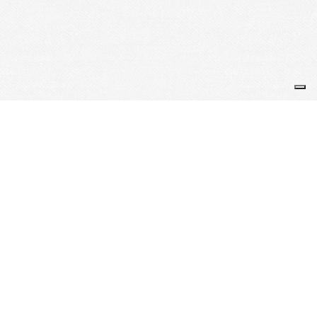
Je m'abonne à la newsletter
OK
Plan du site
Licences
Mentions légales
CGUV
Paramétrer vos cookies
Se connecter
Propulsé par AssoConnect, le logiciel des