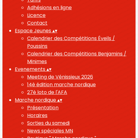
Adhésions en ligne
Licence
Contact
Espace Jeunes
▴
▾
Calendrier des Compétitions Éveils /
Poussins
Calendrier des Compétitions Benjamins /
Minimes
Evenements
▴
▾
Meeting de Vénissieux 2026
14è édition marche nordique
27è loto de l'AFA
Marche nordique
▴
▾
Présentation
Horaires
Sorties du samedi
News spéciales MN