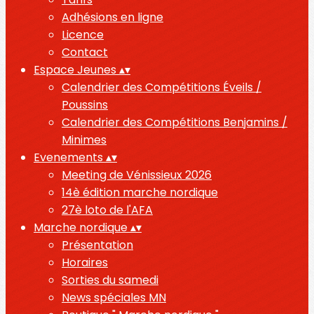
Adhésions en ligne
Licence
Contact
Espace Jeunes
▴
▾
Calendrier des Compétitions Éveils /
Poussins
Calendrier des Compétitions Benjamins /
Minimes
Evenements
▴
▾
Meeting de Vénissieux 2026
14è édition marche nordique
27è loto de l'AFA
Marche nordique
▴
▾
Présentation
Horaires
Sorties du samedi
News spéciales MN