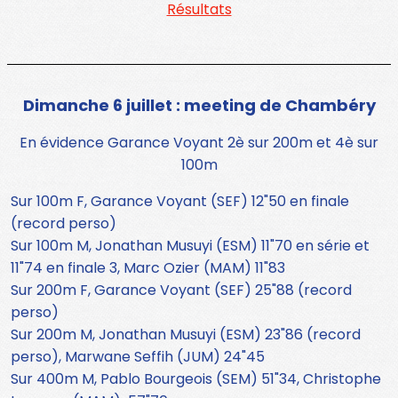
Résultats
Dimanche 6 juillet : meeting de Chambéry
En évidence Garance Voyant 2è sur 200m et 4è sur
100m
Sur 100m F, Garance Voyant (SEF) 12"50 en finale
(record perso)
Sur 100m M, Jonathan Musuyi (ESM) 11"70 en série et
11"74 en finale 3, Marc Ozier (MAM) 11"83
Sur 200m F, Garance Voyant (SEF) 25"88 (record
perso)
Sur 200m M, Jonathan Musuyi (ESM) 23"86 (record
perso), Marwane Seffih (JUM) 24"45
Sur 400m M, Pablo Bourgeois (SEM) 51"34, Christophe