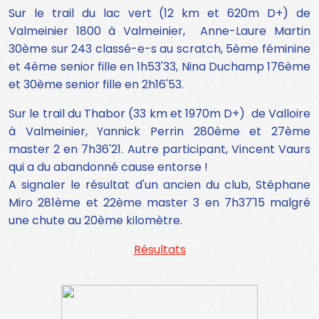
Sur le trail du lac vert (12 km et 620m D+) de
Valmeinier 1800 à Valmeinier, Anne-Laure Martin
30ème sur 243 classé-e-s au scratch, 5ème féminine
et 4ème senior fille en 1h53'33, Nina Duchamp 176ème
et 30ème senior fille en 2h16'53.
Sur le trail du Thabor (33 km et 1970m D+) de Valloire
à Valmeinier, Yannick Perrin 280ème et 27ème
master 2 en 7h36'21. Autre participant, Vincent Vaurs
qui a du abandonné cause entorse !
A signaler le résultat d'un ancien du club, Stéphane
Miro 281ème et 22ème master 3 en 7h37'15 malgré
une chute au 20ème kilomètre.
Résultats