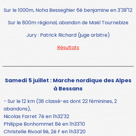
Sur le 1000m, Noha Besseghier 6è benjamine en 3'39"12
Sur le 800m régional, abandon de Maël Tournebize
Jury : Patrick Richard (juge arbitre)
Résultats
Samedi 5 juillet : Marche nordique des Alpes
à Bessans
- Sur le 12 km (38 classé-es dont 22 féminines, 2
abandons),
Nicolas Farret 7è en 1h32'32
Philippe Bonhommet 8è en 1h33'10
Christelle Rivoal 9è, 2è F en 1h33'20