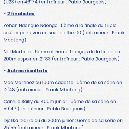
(U23) en 46"74 (entraîneur : Pablo Bourgeois)
-
2 finalistes
:
Yohan Ndengue Ndongo : 5ème à la finale du triple
saut espoir avec un saut de 15m00 (entraîneur : Frank
Mbatang)
Nel Martinez : 6ème et 5ème français de la finale du
200m espoir en 21"83 (entraîneur : Pablo Bourgeois)
-
Autres résultats
:
Maé Martinez au 100m cadette : 6ème de sa série en
12"48 (entraîneur : Frank Mbatang)
Camille Sailly au 400m junior : 6ème de sa série en
59"47 (entraîneur : Pablo Bourgeois)
Djelika Diarra au du 200m junior : 6ème de sa série en
25"55 (entraîneur : Frank Mbatang)