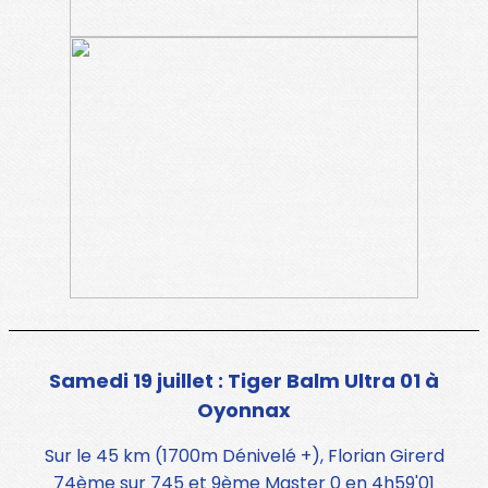
Samedi 19 juillet : Tiger Balm Ultra 01 à
Oyonnax
Sur le 45 km (1700m Dénivelé +), Florian Girerd
74ème sur 745 et 9ème Master 0 en 4h59'01