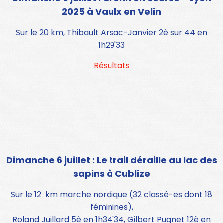
2025 à Vaulx en Velin
Sur le 20 km, Thibault Arsac-Janvier 2è sur 44 en
1h29'33
Résultats
Dimanche 6 juillet : Le trail déraille au lac des
sapins à Cublize
Sur le 12 km marche nordique (32 classé-es dont 18
féminines),
Roland Juillard 5è en 1h34'34, Gilbert Pugnet 12è en