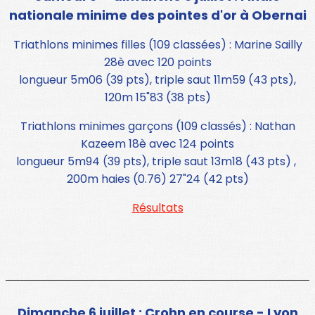
nationale minime des pointes d'or à Obernai
Triathlons minimes filles (109 classées) : Marine Sailly
28è avec 120 points
longueur 5m06 (39 pts), triple saut 11m59 (43 pts),
120m 15"83 (38 pts)
Triathlons minimes garçons (109 classés) : Nathan
Kazeem 18è avec 124 points
longueur 5m94 (39 pts), triple saut 13m18 (43 pts) ,
200m haies (0.76) 27"24 (42 pts)
Résultats
Dimanche 6 juillet : Crohn en course - Lyon