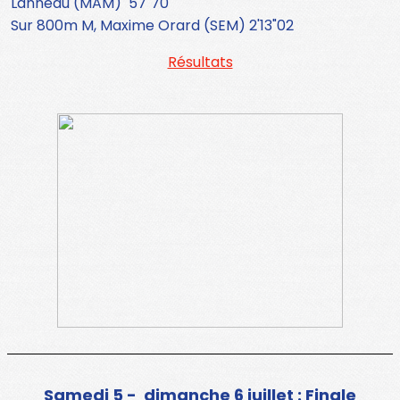
Lanneau (MAM) 57"70
Sur 800m M, Maxime Orard (SEM) 2'13"02
Résultats
Samedi 5 - dimanche 6 juillet : Finale