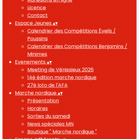
Licence
Contact
Espace Jeunes
▴
▾
Calendrier des Compétitions Éveils /
Poussins
Calendrier des Compétitions Benjamins /
Minimes
Evenements
▴
▾
Meeting de Vénissieux 2026
14è édition marche nordique
27è loto de l'AFA
Marche nordique
▴
▾
Présentation
Horaires
Sorties du samedi
News spéciales MN
Boutique " Marche nordique "