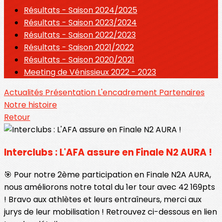
Résultats - Saison 2024/2025
Résultats - Saison 2023/2024
Résultats - Saison 2022/2023
Résultats - Saison 2021/2022
Résultats - Saison 2020/2021
Meeting de Vénissieux 2022 - 2023
Actualités
Présentation
L'encadrement
Partenaires
Notre histoire
Retour
Interclubs : L'AFA assure en Finale N2 AURA !
🎯 Pour notre 2ème participation en Finale N2A AURA,
nous améliorons notre total du 1er tour avec 42 169pts
! Bravo aux athlètes et leurs entraîneurs, merci aux
jurys de leur mobilisation ! Retrouvez ci-dessous en lien