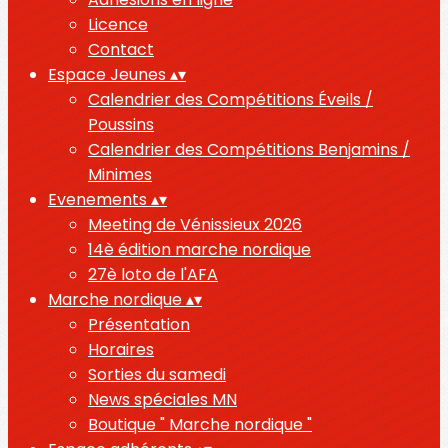
Licence
Contact
Espace Jeunes
▴
▾
Calendrier des Compétitions Éveils /
Poussins
Calendrier des Compétitions Benjamins /
Minimes
Evenements
▴
▾
Meeting de Vénissieux 2026
14è édition marche nordique
27è loto de l'AFA
Marche nordique
▴
▾
Présentation
Horaires
Sorties du samedi
News spéciales MN
Boutique " Marche nordique "