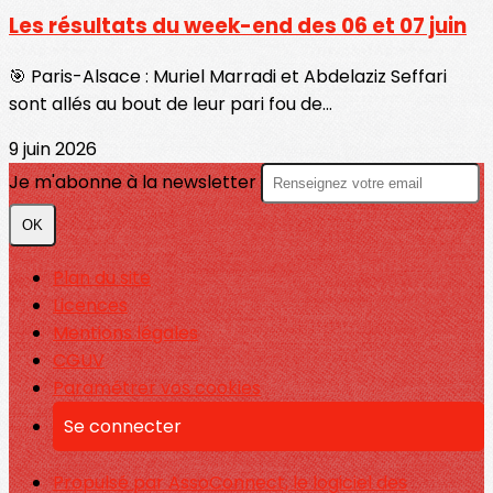
Les résultats du week-end des 06 et 07 juin
🎯 Paris-Alsace : Muriel Marradi et Abdelaziz Seffari
sont allés au bout de leur pari fou de...
9 juin 2026
Je m'abonne à la newsletter
OK
Plan du site
Licences
Mentions légales
CGUV
Paramétrer vos cookies
Se connecter
Propulsé par AssoConnect, le logiciel des