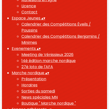
Licence
Contact
Espace Jeunes
▴
▾
Calendrier des Compétitions Éveils /
Poussins
Calendrier des Compétitions Benjamins /
Minimes
Evenements
▴
▾
Meeting de Vénissieux 2026
14è édition marche nordique
27è loto de l'AFA
Marche nordique
▴
▾
Présentation
Horaires
Sorties du samedi
News spéciales MN
Boutique " Marche nordique "