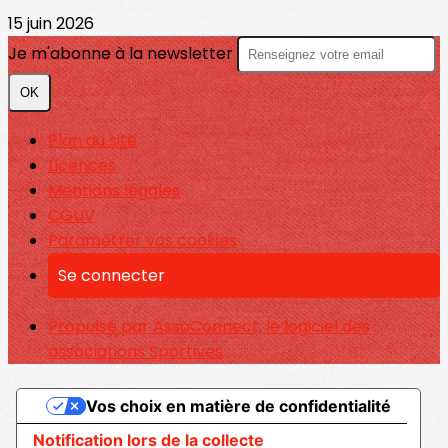
15 juin 2026
Je m'abonne à la newsletter
OK
Plan du site
Licences
Mentions légales
CGUV
Paramétrer vos cookies
Se connecter
Propulsé par AssoConnect, le logiciel des
associations Sportives
Vos choix en matière de confidentialité
Notification lors de la collecte