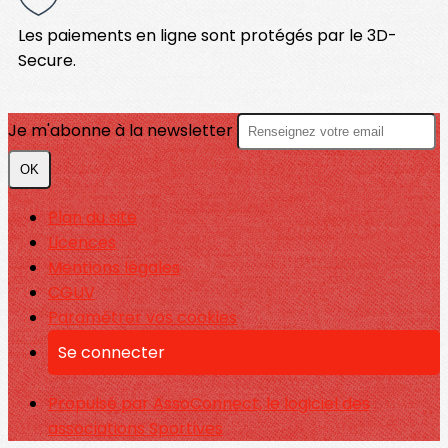
Les paiements en ligne sont protégés par le 3D-
Secure.
Je m'abonne à la newsletter
OK
Plan du site
Licences
Mentions légales
CGUV
Paramétrer vos cookies
Se connecter
Propulsé par AssoConnect, le logiciel des
associations Sportives