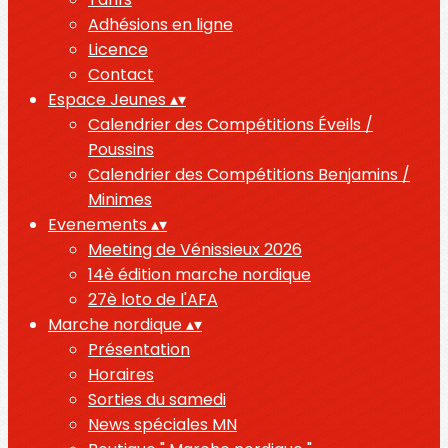
Adhésions en ligne
Licence
Contact
Espace Jeunes
▴
▾
Calendrier des Compétitions Éveils /
Poussins
Calendrier des Compétitions Benjamins /
Minimes
Evenements
▴
▾
Meeting de Vénissieux 2026
14è édition marche nordique
27è loto de l'AFA
Marche nordique
▴
▾
Présentation
Horaires
Sorties du samedi
News spéciales MN