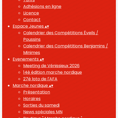
Adhésions en ligne
Licence
Contact
Espace Jeunes
▴
▾
Calendrier des Compétitions Éveils /
Poussins
Calendrier des Compétitions Benjamins /
Minimes
Evenements
▴
▾
Meeting de Vénissieux 2026
14è édition marche nordique
27è loto de l'AFA
Marche nordique
▴
▾
Présentation
Horaires
Sorties du samedi
News spéciales MN