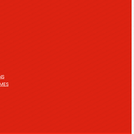
NS
IMES