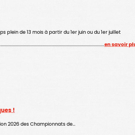
lein de 13 mois à partir du 1er juin ou du 1er juillet
....................................................................................................................
en savoir pl
ues !
dition 2026 des Championnats de...