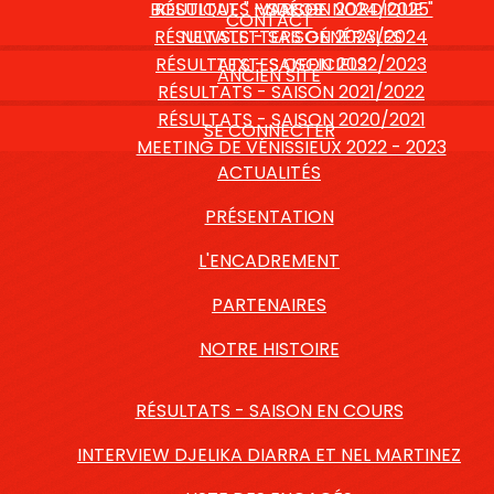
BOUTIQUE " MARCHE NORDIQUE "
RÉSULTATS - SAISON 2024/2025
VIDÉOS
CONTACT
RÉSULTATS - SAISON 2023/2024
NEWSLETTERS GÉNÉRALES
RÉSULTATS - SAISON 2022/2023
TEXTES OFFICIELS
ANCIEN SITE
RÉSULTATS - SAISON 2021/2022
RÉSULTATS - SAISON 2020/2021
SE CONNECTER
MEETING DE VÉNISSIEUX 2022 - 2023
ACTUALITÉS
PRÉSENTATION
L'ENCADREMENT
PARTENAIRES
NOTRE HISTOIRE
RÉSULTATS - SAISON EN COURS
INTERVIEW DJELIKA DIARRA ET NEL MARTINEZ