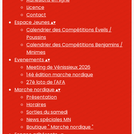
Licence
Contact
Espace Jeunes
▴
▾
Calendrier des Compétitions Éveils /
Poussins
Calendrier des Compétitions Benjamins /
Minimes
Evenements
▴
▾
Meeting de Vénissieux 2026
14è édition marche nordique
27è loto de l'AFA
Marche nordique
▴
▾
Présentation
Horaires
Sorties du samedi
News spéciales MN
Boutique " Marche nordique "