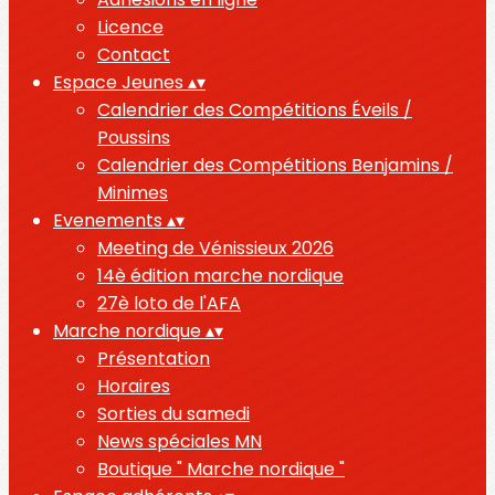
Licence
Contact
Espace Jeunes
▴
▾
Calendrier des Compétitions Éveils /
Poussins
Calendrier des Compétitions Benjamins /
Minimes
Evenements
▴
▾
Meeting de Vénissieux 2026
14è édition marche nordique
27è loto de l'AFA
Marche nordique
▴
▾
Présentation
Horaires
Sorties du samedi
News spéciales MN
Boutique " Marche nordique "