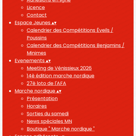
Licence
Contact
Espace Jeunes
▴
▾
Calendrier des Compétitions Éveils /
Poussins
Calendrier des Compétitions Benjamins /
Minimes
Evenements
▴
▾
Meeting de Vénissieux 2026
14è édition marche nordique
27è loto de l'AFA
Marche nordique
▴
▾
Présentation
Horaires
Sorties du samedi
News spéciales MN
Boutique " Marche nordique "