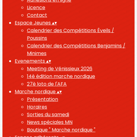
Licence
Contact
Espace Jeunes
▴
▾
Calendrier des Compétitions Éveils /
Poussins
Calendrier des Compétitions Benjamins /
Minimes
Evenements
▴
▾
Meeting de Vénissieux 2026
14è édition marche nordique
27è loto de l'AFA
Marche nordique
▴
▾
Présentation
Horaires
Sorties du samedi
News spéciales MN
Boutique " Marche nordique "