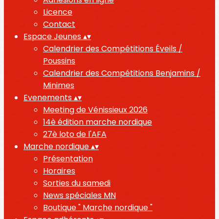
Licence
Contact
Espace Jeunes
▴
▾
Calendrier des Compétitions Éveils /
Poussins
Calendrier des Compétitions Benjamins /
Minimes
Evenements
▴
▾
Meeting de Vénissieux 2026
14è édition marche nordique
27è loto de l'AFA
Marche nordique
▴
▾
Présentation
Horaires
Sorties du samedi
News spéciales MN
Boutique " Marche nordique "