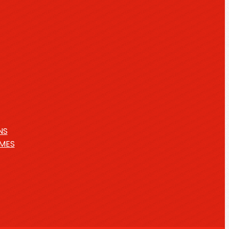
NS
IMES