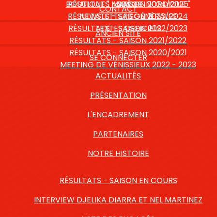
BOUTIQUE " MARCHE NORDIQUE "
RÉSULTATS - SAISON 2024/2025
VIDÉOS
CONTACT
RÉSULTATS - SAISON 2023/2024
NEWSLETTERS GÉNÉRALES
RÉSULTATS - SAISON 2022/2023
TEXTES OFFICIELS
ANCIEN SITE
RÉSULTATS - SAISON 2021/2022
RÉSULTATS - SAISON 2020/2021
SE CONNECTER
MEETING DE VÉNISSIEUX 2022 - 2023
ACTUALITÉS
PRÉSENTATION
L'ENCADREMENT
PARTENAIRES
NOTRE HISTOIRE
RÉSULTATS - SAISON EN COURS
INTERVIEW DJELIKA DIARRA ET NEL MARTINEZ