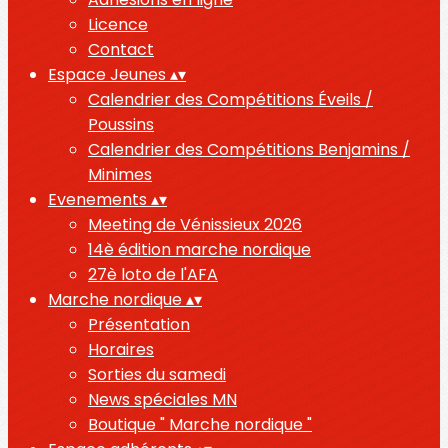
Licence
Contact
Espace Jeunes
▴
▾
Calendrier des Compétitions Éveils /
Poussins
Calendrier des Compétitions Benjamins /
Minimes
Evenements
▴
▾
Meeting de Vénissieux 2026
14è édition marche nordique
27è loto de l'AFA
Marche nordique
▴
▾
Présentation
Horaires
Sorties du samedi
News spéciales MN
Boutique " Marche nordique "