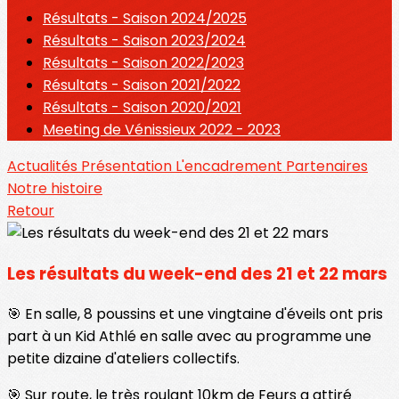
Résultats - Saison 2024/2025
Résultats - Saison 2023/2024
Résultats - Saison 2022/2023
Résultats - Saison 2021/2022
Résultats - Saison 2020/2021
Meeting de Vénissieux 2022 - 2023
Actualités
Présentation
L'encadrement
Partenaires
Notre histoire
Retour
Les résultats du week-end des 21 et 22 mars
🎯 En salle, 8 poussins et une vingtaine d'éveils ont pris
part à un Kid Athlé en salle avec au programme une
petite dizaine d'ateliers collectifs.
🎯 Sur route, le très roulant 10km de Feurs a attiré