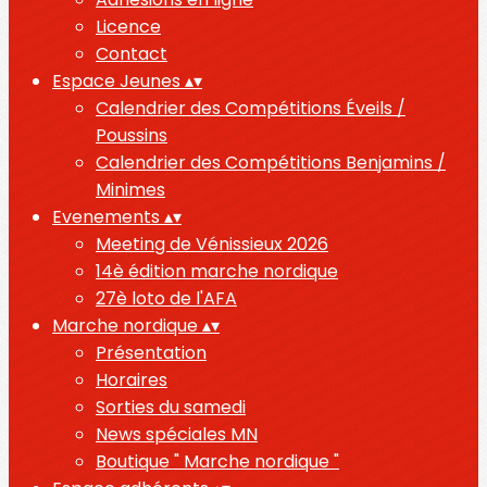
Licence
Contact
Espace Jeunes
▴
▾
Calendrier des Compétitions Éveils /
Poussins
Calendrier des Compétitions Benjamins /
Minimes
Evenements
▴
▾
Meeting de Vénissieux 2026
14è édition marche nordique
27è loto de l'AFA
Marche nordique
▴
▾
Présentation
Horaires
Sorties du samedi
News spéciales MN
Boutique " Marche nordique "