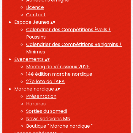
Licence
Contact
Espace Jeunes
▴
▾
Calendrier des Compétitions Éveils /
Poussins
Calendrier des Compétitions Benjamins /
Minimes
Evenements
▴
▾
Meeting de Vénissieux 2026
14è édition marche nordique
27è loto de l'AFA
Marche nordique
▴
▾
Présentation
Horaires
Sorties du samedi
News spéciales MN
Boutique " Marche nordique "