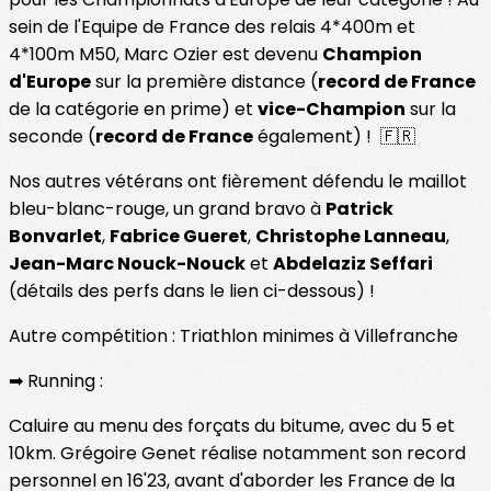
sein de l'Equipe de France des relais 4*400m et
4*100m M50, Marc Ozier est devenu
Champion
d'Europe
sur la première distance (
record de France
de la catégorie en prime) et
vice-Champion
sur la
seconde (
record de France
également) ! 🇫🇷
Nos autres vétérans ont fièrement défendu le maillot
bleu-blanc-rouge, un grand bravo à
Patrick
Bonvarlet
,
Fabrice Gueret
,
Christophe Lanneau
,
Jean-Marc Nouck-Nouck
et
Abdelaziz Seffari
(détails des perfs dans le lien ci-dessous) !
Autre compétition : Triathlon minimes à Villefranche
➡ Running :
Caluire au menu des forçats du bitume, avec du 5 et
10km. Grégoire Genet réalise notamment son record
personnel en 16'23, avant d'aborder les France de la