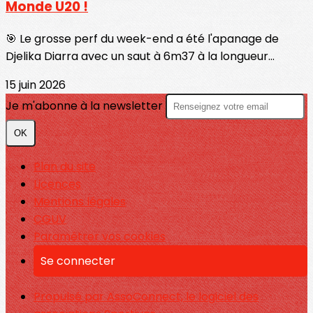
Monde U20 !
🎯 Le grosse perf du week-end a été l'apanage de
Djelika Diarra avec un saut à 6m37 à la longueur...
15 juin 2026
Je m'abonne à la newsletter
OK
Plan du site
Licences
Mentions légales
CGUV
Paramétrer vos cookies
Se connecter
Propulsé par AssoConnect, le logiciel des