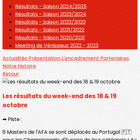
Résultats - Saison 2024/2025
Résultats - Saison 2023/2024
Résultats - Saison 2022/2023
Résultats - Saison 2021/2022
Résultats - Saison 2020/2021
Meeting de Vénissieux 2022 - 2023
Actualités
Présentation
L'encadrement
Partenaires
Notre histoire
Retour
Les résultats du week-end des 18 & 19
octobre
➡ Piste :
6 Masters de l'AFA se sont déplacés au Portugal 🇵🇹
pour les Championnats d'Europe de leur catégorie ! Au