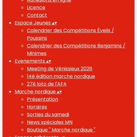
Licence
Contact
Espace Jeunes
▴
▾
Calendrier des Compétitions Éveils /
Poussins
Calendrier des Compétitions Benjamins /
Minimes
Evenements
▴
▾
Meeting de Vénissieux 2026
14è édition marche nordique
27è loto de l'AFA
Marche nordique
▴
▾
Présentation
Horaires
Sorties du samedi
News spéciales MN
Boutique " Marche nordique "