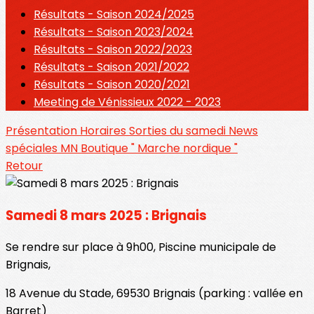
Résultats - Saison 2024/2025
Résultats - Saison 2023/2024
Résultats - Saison 2022/2023
Résultats - Saison 2021/2022
Résultats - Saison 2020/2021
Meeting de Vénissieux 2022 - 2023
Présentation
Horaires
Sorties du samedi
News
spéciales MN
Boutique " Marche nordique "
Retour
Samedi 8 mars 2025 : Brignais
Se rendre sur place à 9h00, Piscine municipale de
Brignais,
18 Avenue du Stade, 69530 Brignais (parking : vallée en
Barret)