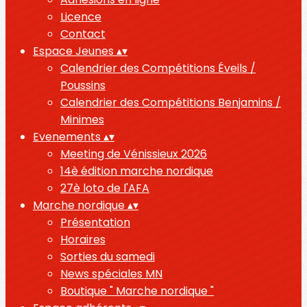
Licence
Contact
Espace Jeunes
▴
▾
Calendrier des Compétitions Éveils /
Poussins
Calendrier des Compétitions Benjamins /
Minimes
Evenements
▴
▾
Meeting de Vénissieux 2026
14è édition marche nordique
27è loto de l'AFA
Marche nordique
▴
▾
Présentation
Horaires
Sorties du samedi
News spéciales MN
Boutique " Marche nordique "