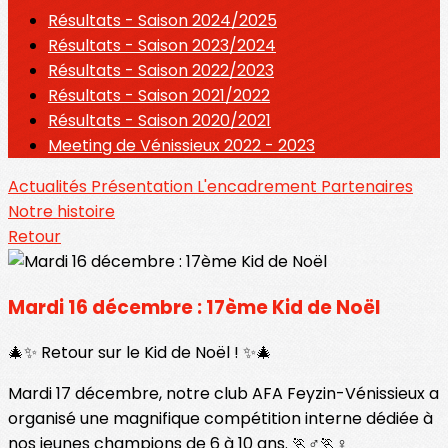
Résultats - Saison 2024/2025
Résultats - Saison 2023/2024
Résultats - Saison 2022/2023
Résultats - Saison 2021/2022
Résultats - Saison 2020/2021
Meeting de Vénissieux 2022 - 2023
Actualités
Présentation
L'encadrement
Partenaires
Notre histoire
Retour
Mardi 16 décembre : 17ème Kid de Noël
🎄✨ Retour sur le Kid de Noël ! ✨🎄
Mardi 17 décembre, notre club AFA Feyzin-Vénissieux a
organisé une magnifique compétition interne dédiée à
nos jeunes champions de 6 à 10 ans. 🏃♂️🏃♀️