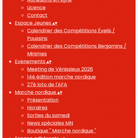
Licence
Contact
Espace Jeunes
▴
▾
Calendrier des Compétitions Éveils /
Poussins
Calendrier des Compétitions Benjamins /
Minimes
Evenements
▴
▾
Meeting de Vénissieux 2026
14è édition marche nordique
27è loto de l'AFA
Marche nordique
▴
▾
Présentation
Horaires
Sorties du samedi
News spéciales MN
Boutique " Marche nordique "