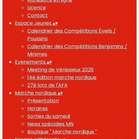
Licence
Contact
Espace Jeunes
▴
▾
Calendrier des Compétitions Éveils /
Poussins
Calendrier des Compétitions Benjamins /
Minimes
Evenements
▴
▾
Meeting de Vénissieux 2026
14è édition marche nordique
27è loto de l'AFA
Marche nordique
▴
▾
Présentation
Horaires
Sorties du samedi
News spéciales MN
Boutique " Marche nordique "