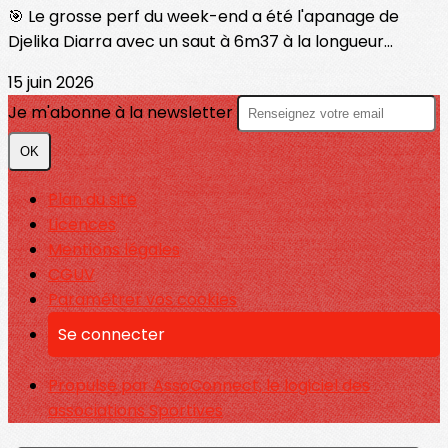
🎯 Le grosse perf du week-end a été l'apanage de
Djelika Diarra avec un saut à 6m37 à la longueur...
15 juin 2026
Je m'abonne à la newsletter
OK
Plan du site
Licences
Mentions légales
CGUV
Paramétrer vos cookies
Se connecter
Propulsé par AssoConnect, le logiciel des
associations Sportives