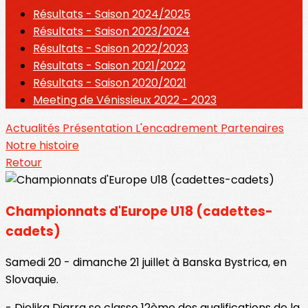
Résultats - Saison 2024/2025
Résultats - Saison 2023/2024
Résultats - Saison 2022/2023
Résultats - Saison 2021/2022
Résultats - Saison 2020/2021
Meeting de Vénissieux 2022 - 2023
Actualités
Présentation
L'encadrement
Partenaires
Notre histoire
Retour
Championnats d'Europe U18 (cadettes-
cadets)
Samedi 20 - dimanche 21 juillet à Banska Bystrica, en
Slovaquie.
- Djelika Diarra se classe 12ème des qualifications de la