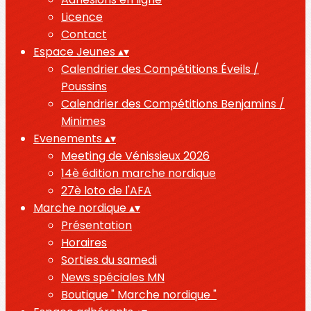
Licence
Contact
Espace Jeunes
▴
▾
Calendrier des Compétitions Éveils /
Poussins
Calendrier des Compétitions Benjamins /
Minimes
Evenements
▴
▾
Meeting de Vénissieux 2026
14è édition marche nordique
27è loto de l'AFA
Marche nordique
▴
▾
Présentation
Horaires
Sorties du samedi
News spéciales MN
Boutique " Marche nordique "