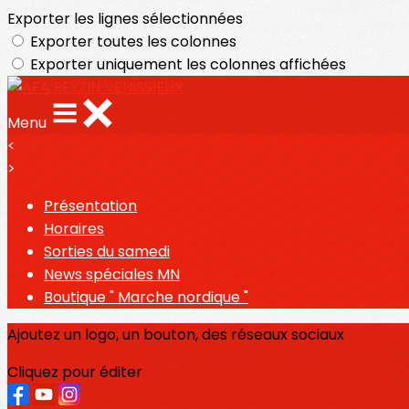
Exporter les lignes sélectionnées
Exporter toutes les colonnes
Exporter uniquement les colonnes affichées
Menu
<
>
Présentation
Horaires
Sorties du samedi
News spéciales MN
Boutique " Marche nordique "
Ajoutez un logo, un bouton, des réseaux sociaux
Cliquez pour éditer