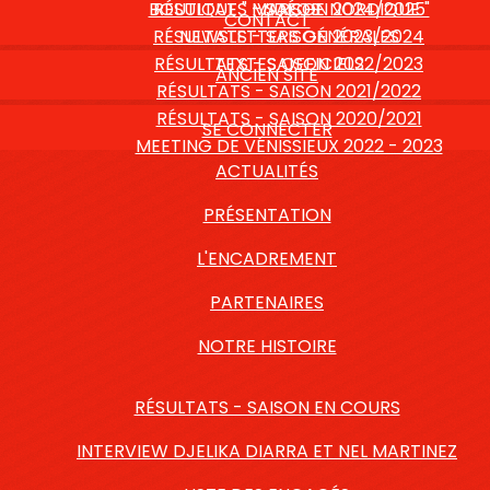
BOUTIQUE " MARCHE NORDIQUE "
RÉSULTATS - SAISON 2024/2025
VIDÉOS
CONTACT
RÉSULTATS - SAISON 2023/2024
NEWSLETTERS GÉNÉRALES
RÉSULTATS - SAISON 2022/2023
TEXTES OFFICIELS
ANCIEN SITE
RÉSULTATS - SAISON 2021/2022
RÉSULTATS - SAISON 2020/2021
SE CONNECTER
MEETING DE VÉNISSIEUX 2022 - 2023
ACTUALITÉS
PRÉSENTATION
L'ENCADREMENT
PARTENAIRES
NOTRE HISTOIRE
RÉSULTATS - SAISON EN COURS
INTERVIEW DJELIKA DIARRA ET NEL MARTINEZ