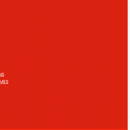
NS
IMES