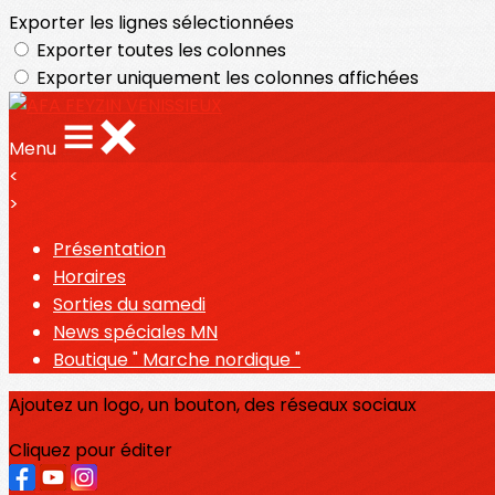
Exporter les lignes sélectionnées
Exporter toutes les colonnes
Exporter uniquement les colonnes affichées
Menu
<
>
Présentation
Horaires
Sorties du samedi
News spéciales MN
Boutique " Marche nordique "
Ajoutez un logo, un bouton, des réseaux sociaux
Cliquez pour éditer