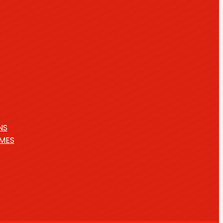
NS
IMES