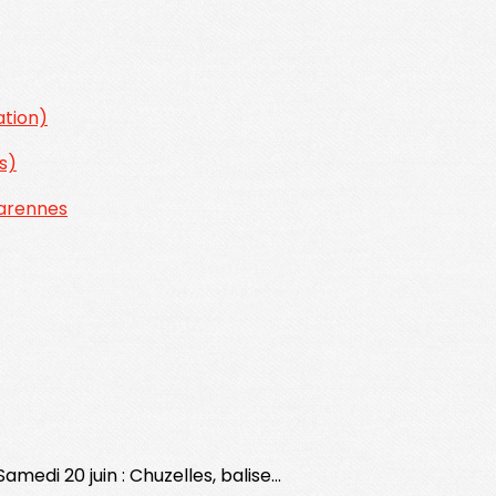
tation)
s)
 Marennes
medi 20 juin : Chuzelles, balise...