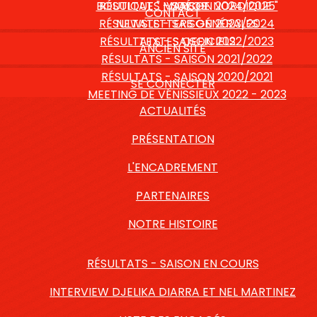
BOUTIQUE " MARCHE NORDIQUE "
RÉSULTATS - SAISON 2024/2025
VIDÉOS
CONTACT
RÉSULTATS - SAISON 2023/2024
NEWSLETTERS GÉNÉRALES
RÉSULTATS - SAISON 2022/2023
TEXTES OFFICIELS
ANCIEN SITE
RÉSULTATS - SAISON 2021/2022
RÉSULTATS - SAISON 2020/2021
SE CONNECTER
MEETING DE VÉNISSIEUX 2022 - 2023
ACTUALITÉS
PRÉSENTATION
L'ENCADREMENT
PARTENAIRES
NOTRE HISTOIRE
RÉSULTATS - SAISON EN COURS
INTERVIEW DJELIKA DIARRA ET NEL MARTINEZ