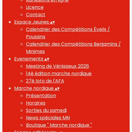
Licence
Contact
Espace Jeunes
▴
▾
Calendrier des Compétitions Éveils /
Poussins
Calendrier des Compétitions Benjamins /
Minimes
Evenements
▴
▾
Meeting de Vénissieux 2026
14è édition marche nordique
27è loto de l'AFA
Marche nordique
▴
▾
Présentation
Horaires
Sorties du samedi
News spéciales MN
Boutique " Marche nordique "