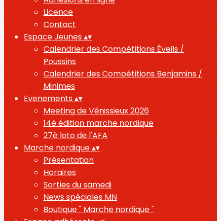
Licence
Contact
Espace Jeunes
▴
▾
Calendrier des Compétitions Éveils /
Poussins
Calendrier des Compétitions Benjamins /
Minimes
Evenements
▴
▾
Meeting de Vénissieux 2026
14è édition marche nordique
27è loto de l'AFA
Marche nordique
▴
▾
Présentation
Horaires
Sorties du samedi
News spéciales MN
Boutique " Marche nordique "