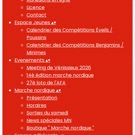
Licence
Contact
Espace Jeunes
▴
▾
Calendrier des Compétitions Éveils /
Poussins
Calendrier des Compétitions Benjamins /
Minimes
Evenements
▴
▾
Meeting de Vénissieux 2026
14è édition marche nordique
27è loto de l'AFA
Marche nordique
▴
▾
Présentation
Horaires
Sorties du samedi
News spéciales MN
Boutique " Marche nordique "