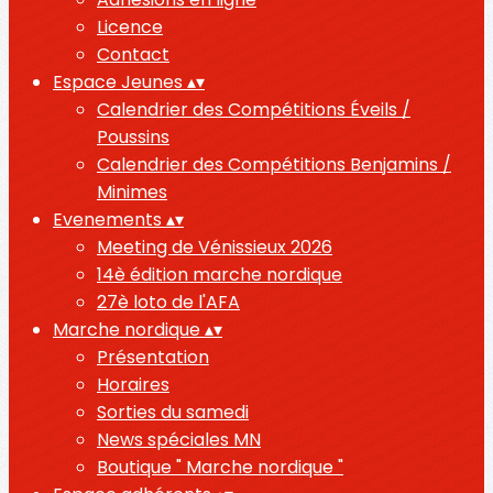
Licence
Contact
Espace Jeunes
▴
▾
Calendrier des Compétitions Éveils /
Poussins
Calendrier des Compétitions Benjamins /
Minimes
Evenements
▴
▾
Meeting de Vénissieux 2026
14è édition marche nordique
27è loto de l'AFA
Marche nordique
▴
▾
Présentation
Horaires
Sorties du samedi
News spéciales MN
Boutique " Marche nordique "